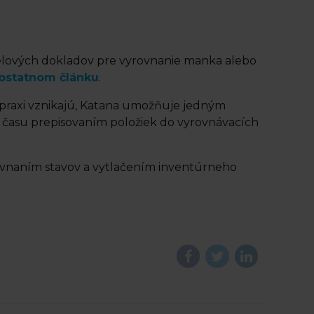
ielových dokladov pre vyrovnanie manka alebo
ostatnom článku
.
 praxi vznikajú, Katana umožňuje jedným
o času prepisovaním položiek do vyrovnávacích
rovnaním stavov a vytlačením inventúrneho