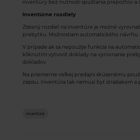
inventúry bez nutnosti spúšťania prepočtov a 
Inventúrne rozdiely
Zistený rozdiel na inventúre je možné vyrovn
prebytku. Možnostiam automatického návrhu
V prípade ak sa nepoužije funkcia na automati
kliknutím vytvoriť doklady na vyrovnanie preb
dokladov.
Na priemerne veľkej predajni skúsenému použív
zápisu. Inventúra tak nemusí byť strašiakom a
inventúra