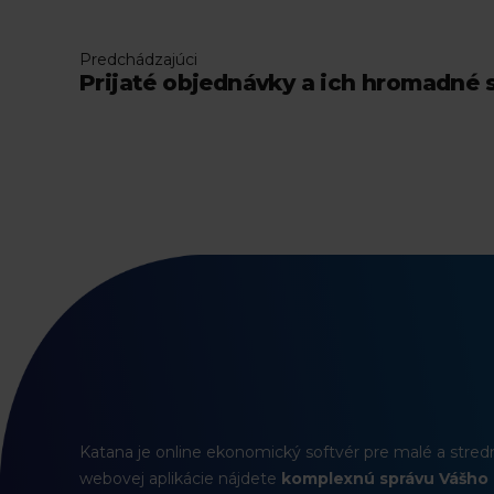
Predchádzajúci
Prijaté objednávky a ich hromadné 
Katana je online ekonomický softvér pre malé a stredn
webovej aplikácie nájdete
komplexnú správu Vášho