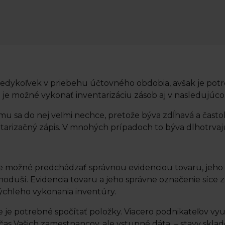
edykoľvek v priebehu účtovného obdobia, avšak je potr
2 je možné vykonať inventarizáciu zásob aj v nasledujúco
mu sa do nej veľmi nechce, pretože býva zdĺhavá a často
tarizačný zápis. V mnohých prípadoch to býva dlhotrvajúc
je možné predchádzať správnou evidenciou tovaru, jeho
uší. Evidencia tovaru a jeho správne označenie síce zab
ýchleho vykonania inventúry.
 je potrebné spočítať položky. Viacero podnikateľov vyu
as Vašich zamestnancov, ale vstupné dáta – stavy sklado