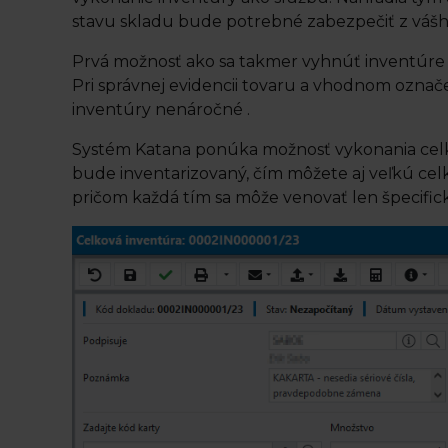
stavu skladu bude potrebné zabezpečiť z váš
Prvá možnosť ako sa takmer vyhnúť inventúre j
Pri správnej evidencii tovaru a vhodnom označe
inventúry nenáročné .
Systém Katana ponúka možnosť vykonania celkove
bude inventarizovaný, čím môžete aj veľkú celk
pričom každá tím sa môže venovať len špecifi