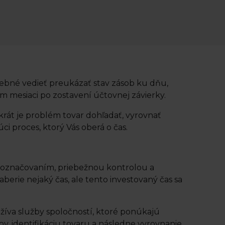
ebné vedieť preukázať stav zásob ku dňu,
m mesiaci po zostavení účtovnej závierky.
krát je problém tovar dohľadať, vyrovnať
i proces, ktorý Vás oberá o čas.
 označovaním, priebežnou kontrolou a
erie nejaký čas, ale tento investovaný čas sa
žíva služby spoločností, ktoré ponúkajú
v, identifikáciu tovaru a následne vyrovnanie