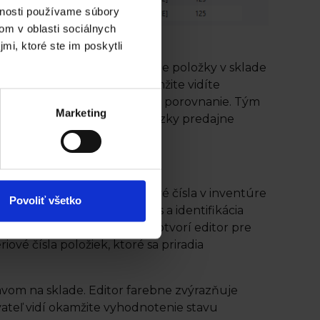
vnosti používame súbory
om v oblasti sociálnych
mi, ktoré ste im poskytli
ť databanku, ktorou nasnímate položky v sklade
 položkami na sklade a okamžite vidíte
du, voči ktorému sa vykonáva porovnanie. Tým
Marketing
alebo je možné počas prevádzky predajne
 jednoduchšiu formu a sériové čísla v inventúre
Povoliť všetko
 sériové číslo, čo zaberá čas a identifikácia
 priradí skladovej karte a otvorí editor pre
iové čísla položiek, ktoré sa priradia
tavom na sklade. Editor farebne zvýrazňuje
vateľ vidí okamžite vyhodnotenie stavu