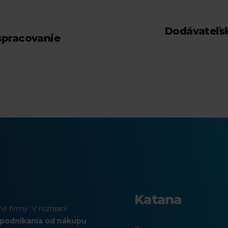
Dodávateľsk
spracovanie
Katana
é firmy. V rozhraní
 podnikania od nákupu