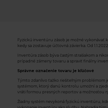
Fyzickú inventúru zásob je možné vykonávať k
kedy sa zostavuje účtovná závierka. Od 1.1.202
Inventúra zásob býva častým strašiakom a niko
prípadné zámeny tovaru a spraviť finálny inven
Správne označenie tovaru je kľúčové
Týmto zdanlivo ťažko riešiteľným problémom 
systémom, ktorý danú kontrolu umožní a zjednod
vráti formou presných reportov a možnosťou r
Žiadny systém nevykoná fyzickú inventúru, kde
vykonanie inventúry ako službu. Nahradia tým č