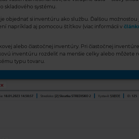
ho skladového systému.
e objednať si inventúru ako službu. Ďalšou možnosťou j
ní napríklad aj pomocou štítkov (viac informácii v
článk
j alebo čiastočnej inventúry. Pri čiastočnej inventúre 
ovú inventúru rozdeliť na menšie celky alebo môžete ro
ckému typu tovaru.