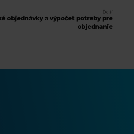
Ďalší
é objednávky a výpočet potreby pre
objednanie