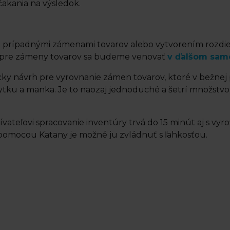
čakania na výsledok.
ať prípadnými zámenami tovarov alebo vytvorením rozd
 pre zámeny tovarov sa budeme venovať
v ďalšom sam
cky návrh pre vyrovnanie zámen tovarov, ktoré v bežnej
ytku a manka. Je to naozaj jednoduché a šetrí množstv
ateľovi spracovanie inventúry trvá do 15 minút aj s vy
 pomocou Katany je možné ju zvládnuť s ľahkosťou.