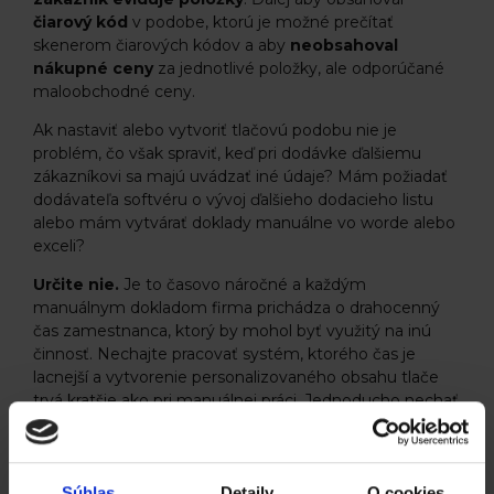
čiarový kód
v podobe, ktorú je možné prečítať
skenerom čiarových kódov a aby
neobsahoval
nákupné ceny
za jednotlivé položky, ale odporúčané
maloobchodné ceny.
Ak nastaviť alebo vytvoriť tlačovú podobu nie je
problém, čo však spraviť, keď pri dodávke ďalšiemu
zákazníkovi sa majú uvádzať iné údaje? Mám požiadať
dodávateľa softvéru o vývoj ďalšieho dodacieho listu
alebo mám vytvárať doklady manuálne vo worde alebo
exceli?
Určite nie.
Je to časovo náročné a každým
manuálnym dokladom firma prichádza o drahocenný
čas zamestnanca, ktorý by mohol byť využitý na inú
činnosť. Nechajte pracovať systém, ktorého čas je
lacnejší a vytvorenie personalizovaného obsahu tlače
trvá kratšie ako pri manuálnej práci. Jednoducho nechať
pracovať systém je efektívnejšie. Ako firma rastie
a získava zákazníkov, menia sa aj nároky na informačné
systémy a procesy či už v systémoch alebo aj v rámci
firmy. Vtedy je veľa krát na stole otázka, či požiadavky
Súhlas
Detaily
O cookies