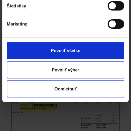
Štatistiky
Dodací list zo systému Katana – polia, ktoré môžu byť
Marketing
špecifické pre partnera sú zvýraznené
Povoliť všetko
Povoliť výber
Odmietnuť