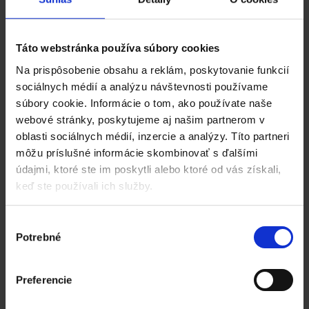
našich zákazníkov zvládne existujúci informačný
systém alebo je potrebné hľadať náhradu.
Táto webstránka používa súbory cookies
Systém Katana ponúka
širokú možnosť
personalizácie tlače pre zákazníkov.
Pre každého
Na prispôsobenie obsahu a reklám, poskytovanie funkcií
zákazníka, dokonca pre každú prevádzku zákazníka je
sociálnych médií a analýzu návštevnosti používame
možné nastaviť rôzne spôsoby tlače dokladov a rôzne
súbory cookie. Informácie o tom, ako používate naše
údaje na dokladoch. Správne nastavenie systému síce
webové stránky, poskytujeme aj našim partnerom v
chvíľu času zaberie, avšak pri expedícii tovaru a
oblasti sociálnych médií, inzercie a analýzy. Títo partneri
následnej tlači dokumentov ušetrí veľa času. Používateľ
môžu príslušné informácie skombinovať s ďalšími
si tak nemusí pamätať požiadavky zákazníkov a po
expedícii tovaru jednoducho vytlačí doklady so
údajmi, ktoré ste im poskytli alebo ktoré od vás získali,
správnym obsahom.
keď ste používali ich služby.
Samozrejme nezabúdame ani na digitálnu formu.
Všetky predvoľby tlače sa prenášajú aj do elektronickej
Výber
komunikácie. Pomocou zaslania dokladov priamo z
Potrebné
súhlasu
aplikácie tak môžete zákazníkovi odoslať
personalizovaný obsah do jeho emailovej schránky. A
aby to bolo ešte osobnejšie, tak pre každú prevádzku sa
Preferencie
vystavený doklad môže poslať na samostatnú emailovú
adresu, o čom sme už písali skôr.