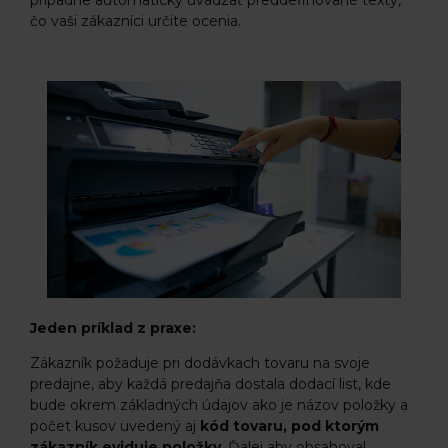
prípadne automaticky uvádzať preddefinované texty,
čo vaši zákazníci určite ocenia.
Jeden príklad z praxe:
Zákazník požaduje pri dodávkach tovaru na svoje
predajne, aby každá predajňa dostala dodací list, kde
bude okrem základných údajov ako je názov položky a
počet kusov uvedený aj
kód tovaru, pod ktorým
zákazník eviduje položky
. Ďalej aby obsahoval