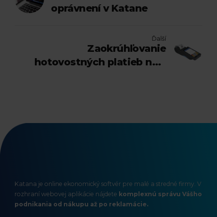
oprávnení v Katane
Ďalší
Zaokrúhľovanie
hotovostných platieb na 5
centov
Katana je online ekonomický softvér pre malé a stredné firmy. V
rozhraní webovej aplikácie nájdete
komplexnú správu Vášho
podnikania od nákupu až po reklamácie.