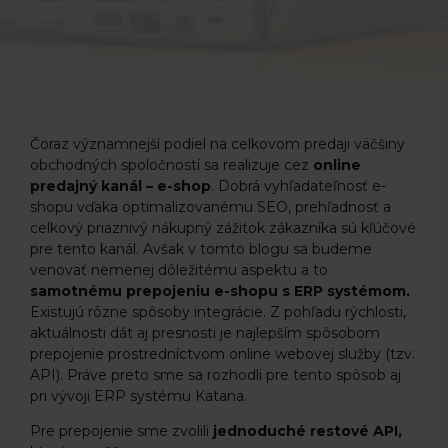
Čoraz významnejší podiel na celkovom predaji väčšiny
obchodných spoločností sa realizuje cez
online
predajný kanál – e-shop
. Dobrá vyhľadateľnosť e-
shopu vďaka optimalizovanému SEO, prehľadnosť a
celkový priaznivý nákupný zážitok zákazníka sú kľúčové
pre tento kanál. Avšak v tomto blogu sa budeme
venovať nemenej dôležitému aspektu a to
samotnému prepojeniu e-shopu s ERP systémom.
Existujú rôzne spôsoby integrácie. Z pohľadu rýchlosti,
aktuálnosti dát aj presnosti je najlepším spôsobom
prepojenie prostredníctvom online webovej služby (tzv.
API). Práve preto sme sa rozhodli pre tento spôsob aj
pri vývoji ERP systému Katana.
Pre prepojenie sme zvolili
jednoduché restové API,