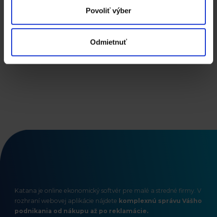
Povoliť výber
Predchádzajúci
Video - prečo ERP systém
Odmietnuť
Katana ?
Katana je online ekonomický softvér pre malé a stredné firmy. V
rozhraní webovej aplikácie nájdete
komplexnú správu Vášho
podnikania od nákupu až po reklamácie.