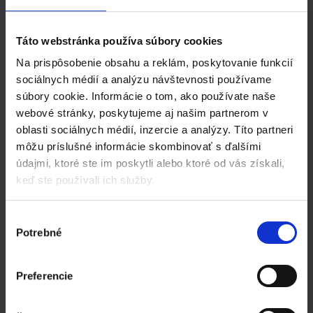
shopom závisí od konkrétnej implementácie,
predstavme si teda modelový prípad, s ktorým
budeme pracovať. Predpokladajme nasledovné axiómy:
Táto webstránka používa súbory cookies
e-shop a ERP systém sú prepojené (cez natívne API
Na prispôsobenie obsahu a reklám, poskytovanie funkcií
Katany) a okrem číselníkov...
sociálnych médií a analýzu návštevnosti používame
súbory cookie. Informácie o tom, ako používate naše
webové stránky, poskytujeme aj našim partnerom v
oblasti sociálnych médií, inzercie a analýzy. Títo partneri
Čítať viac
môžu príslušné informácie skombinovať s ďalšími
údajmi, ktoré ste im poskytli alebo ktoré od vás získali,
keď ste používali ich služby.
Najnovšie články
Výber
Potrebné
súhlasu
Preferencie
E-shop API v systéme Katana