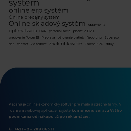
systém
online erp systém
Online predajný systém
Online skladový systém
opravnenia
optimalizácia
ORP
personalizácia
platitelia DPH
prepojenie Power BI
Preprava
párovanie platieb
Reporting
Superzoo
zaokruhlovanie
tlač
Verisoft
viditelnost
Zmena ERP
štítky
Katana je online ekonomický softvér pre malé a stredné firmy. V
rozhraní webovej aplikácie nájdete
komplexnú správu Vášho
podnikania od nákupu až po reklamácie.
+421 – 2 – 209 063 11