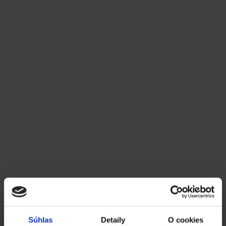
Čítať viac
Funkcie Katany
Objednávky
Prijaté objednávky a ich
hromadné spracovanie
. Erik Sabo
V dnešnom článku si ukážeme, aké možnosti
hromadného spracovania a automatizácie prijatých
objednávok poskytuje systém Katana. Konfigurácia
Súhlas
Detaily
O cookies
systému samotného ako aj jeho miera prepojenia s e-