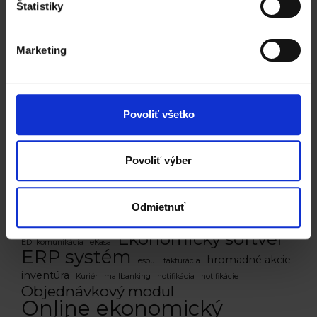
Štatistiky
Marketing
Video - prečo ERP systém
Katana ?
Povoliť všetko
Upgrade systému Katana na 1.3
- zmeny a nové funkčnosti
Povoliť výber
automatizácia
Odmietnuť
API
Cenníky
Cenotvorba
cenovky
Chameleoon
e-shop
centy
Covid-19
e-kasa
EAN
EDI
Ekonomický softvér
EDI komunikácia
eKasa
ERP systém
hromadné akcie
esoul
fakturácia
inventúra
Kuriér
mailbanking
notifikácia
notifikácie
Objednávkový modul
Online ekonomický