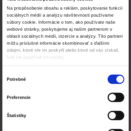
Na prispôsobenie obsahu a reklám, poskytovanie funkcií
sociálnych médií a analýzu návštevnosti používame
Funkcie Katany
súbory cookie. Informácie o tom, ako používate naše
webové stránky, poskytujeme aj našim partnerom v
Inventúra tovaru – 1.
oblasti sociálnych médií, inzercie a analýzy. Títo partneri
časť
môžu príslušné informácie skombinovať s ďalšími
údajmi, ktoré ste im poskytli alebo ktoré od vás získali,
by Erik Sabo
keď ste používali ich služby.
Fyzickú inventúru zásob je možné vykonávať
Výber
kedykoľvek v priebehu účtovného obdobia, avšak je
Potrebné
súhlasu
potrebné vedieť preukázať stav zásob ku dňu, kedy sa
zostavuje účtovná závierka. Od 1.1.2022 je možné
vykonať inventarizáciu zásob aj v nasledujúcom mesiaci
Preferencie
po zostavení účtovnej závierky. Inventúra zásob býva
častým strašiakom a nikomu sa do nej veľmi nechce,
pretože býva zdĺhavá...
Štatistiky