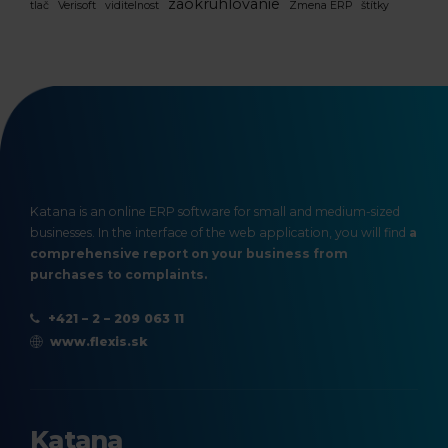
zaokruhlovanie
tlač
Verisoft
viditelnost
Zmena ERP
štítky
Katana is an online ERP software for small and medium-sized
businesses. In the interface of the web application, you will find
a
comprehensive report on your business from
purchases to complaints.
+421 – 2 – 209 063 11
www.flexis.sk
Katana