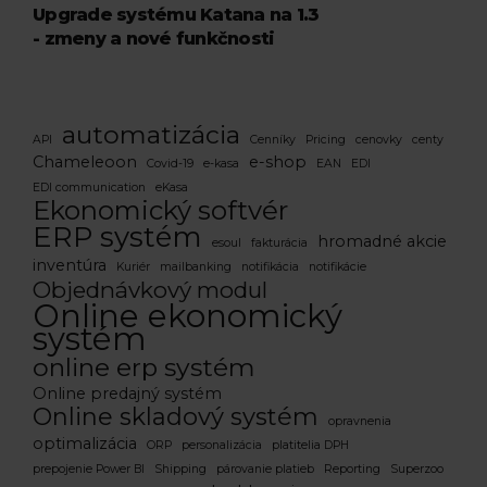
Upgrade systému Katana na 1.3
- zmeny a nové funkčnosti
automatizácia
API
Cenníky
Pricing
cenovky
centy
Chameleoon
e-shop
Covid-19
e-kasa
EAN
EDI
EDI communication
eKasa
Ekonomický softvér
ERP systém
hromadné akcie
esoul
fakturácia
inventúra
Kuriér
mailbanking
notifikácia
notifikácie
Objednávkový modul
Online ekonomický
systém
online erp systém
Online predajný systém
Online skladový systém
opravnenia
optimalizácia
ORP
personalizácia
platitelia DPH
prepojenie Power BI
Shipping
párovanie platieb
Reporting
Superzoo