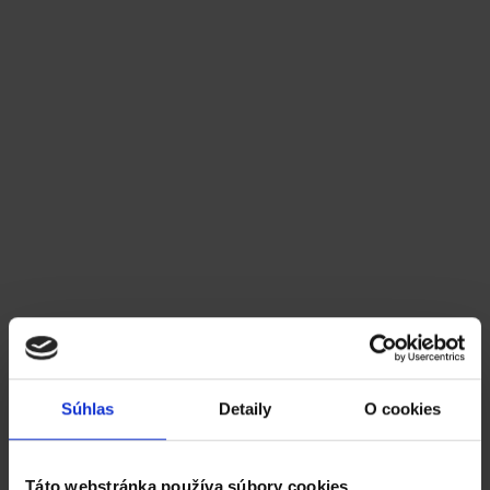
objednávky a výpočet
potreby pre objednanie
by Erik Sabo
Dôležitým aspektom riadenia každej obchodnej
spoločnosti pracujúcej s tovarom je zabezpečiť
optimálnu úroveň skladových zásob. Koľko je
optimálna zásoba? Nedostatok môže viesť k odlevu
zákazníkov, ktorí tovar nakúpia radšej u konkurencie,
ktorá ho má disponibilný a dokáže obslúžiť zákazníka
hneď. Obzvlášť v turbulentnej dobe online predaja, keď
sa čas medzi objednaním tovaru z e-shopu...
Súhlas
Detaily
O cookies
Continue reading
Táto webstránka používa súbory cookies