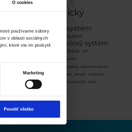
O cookies
Online
ekonomický
systém
online erp systém
vnosti používame súbory
Online predajný systém
om v oblasti sociálnych
ávky
Online skladový systém
mi, ktoré ste im poskytli
optimalizácia
opravnenia
ORP
personalizácia
platitelia DPH
alebo
prepojenie Power BI
Shipping
párovanie platieb
Marketing
Reporting
Superzoo
tlač
Verisoft
viditelnost
zaokruhlovanie
Zmena ERP
štítky
g
Povoliť všetko