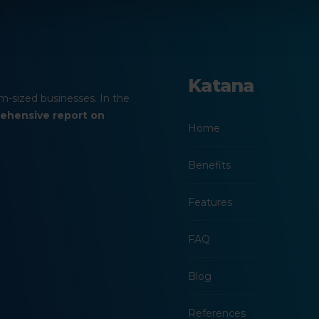
Katana
m-sized businesses. In the
ehensive report on
Home
Benefits
Features
FAQ
Blog
References