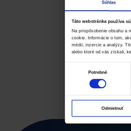
Súhlas
dokumentov z K
Táto webstránka používa sú
by Erik Sabo
Na prispôsobenie obsahu a r
cookie. Informácie o tom, ak
Musíte po predaji na faktúru ručne odoslať fak
médií, inzercie a analýzy. Tí
automaticky upozorniť zákazníka SMS správou
alebo ktoré od vás získali, ke
upozornenie do externého skladu? Šikovné mo
automatizovať komunikáciu, či už internú alebo
Výber
služby.
Potrebné
súhlasu
Odmietnuť