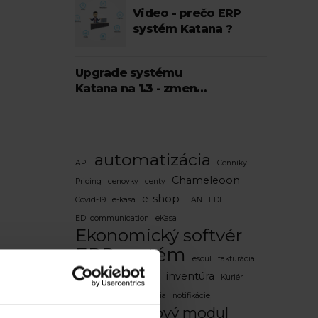
Video - prečo ERP
systém Katana ?
Upgrade systému
Katana na 1.3 - zmeny
a nové funkčnosti
automatizácia
API
Cenníky
Chameleoon
Pricing
cenovky
centy
e-shop
Covid-19
e-kasa
EAN
EDI
EDI communication
eKasa
Ekonomický softvér
ERP systém
esoul
fakturácia
hromadné akcie
inventúra
Kuriér
mailbanking
notifikácia
notifikácie
Objednávkový modul