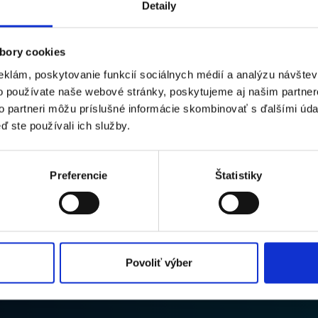
Detaily
atany
bory cookies
eklám, poskytovanie funkcií sociálnych médií a analýzu návšte
o používate naše webové stránky, poskytujeme aj našim partner
túru na mail zákazníkovi? Chceli by ste o prijatí objedn
to partneri môžu príslušné informácie skombinovať s ďalšími údaj
? Potrebujete o zmene stavu objednávky odoslať
ď ste používali ich služby.
žnosti funkcie akcia nad kontaktom vám umožnia
 externú, od prijatia objednávky až po dodanie tovaru 
Preferencie
Štatistiky
Continue readin
Povoliť výber