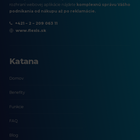
c
rozhraní webovej aplikácie nájdete
komplexnú správu Vášho
h
podnikania od nákupu až po reklamácie.
+421 – 2 – 209 063 11
www.flexis.sk
Katana
Domov
Benefity
Funkcie
FAQ
Blog