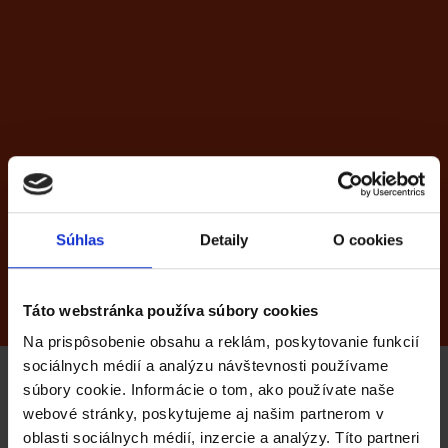
Ďalšie funkcie
ekonomického
softvéru Katana
Skladové karty
Partn
Súhlas
Detaily
O cookies
Všetky funkcie
Táto webstránka používa súbory cookies
Na prispôsobenie obsahu a reklám, poskytovanie funkcií
sociálnych médií a analýzu návštevnosti používame
súbory cookie. Informácie o tom, ako používate naše
webové stránky, poskytujeme aj našim partnerom v
Získajte cenovú
oblasti sociálnych médií, inzercie a analýzy. Títo partneri