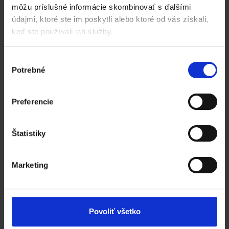
môžu príslušné informácie skombinovať s ďalšími
ponuku na mieru!
údajmi, ktoré ste im poskytli alebo ktoré od vás získali,
keď ste používali ich služby.
Napíšte nám o sebe pár viet a my Vám
pripravíme cenovú ponuku presne na mieru
pre Váš podnik.
Výber
Potrebné
súhlasu
Meno
*
Preferencie
Štatistiky
Váš email
*
Marketing
Váš telefón
Povoliť všetko