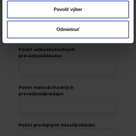
Povoliť výber
Váš web
Odmietnuť
Počet veľkoobchodných
prevádzok/skladov
Počet maloobchodných
prevádzok/predajní
Počet predajných miest/pokladní