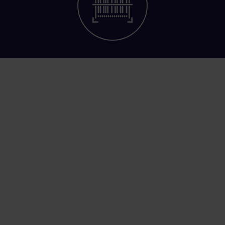
Evidencia majetku
V ekonomickom systéme Katana môžete
evidovať majetok so sériovými číslami aj bez
nich. Majetok je možné medzi predajňami /
strediskami jednoducho prevádzať.
Inventúry majetku