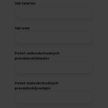
Váš telefón
P
o
č
e
t
Váš web
m
a
l
o
o
Počet veľkoobchodných
b
prevádzok/skladov
c
h
o
d
n
Počet maloobchodných
ý
prevádzok/predajní
c
h
m
i