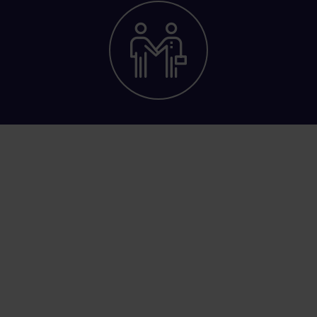
Zákazníci a
odberatelia
Hlavnou skupinou partnerov sú koncoví zákazníci (
B2C
)
a firemní odberatelia (
B2B
). V súvislosti s nimi je možné
evidovať:
evidencia obratu zákazníka
s možnosťou
nastavenia fixného rabatu alebo obratového rabatu