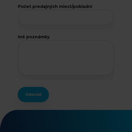
e
Počet predajných miest/pokladní
s
t
/
p
o
Iné poznámky
k
l
a
d
n
í
Odoslať