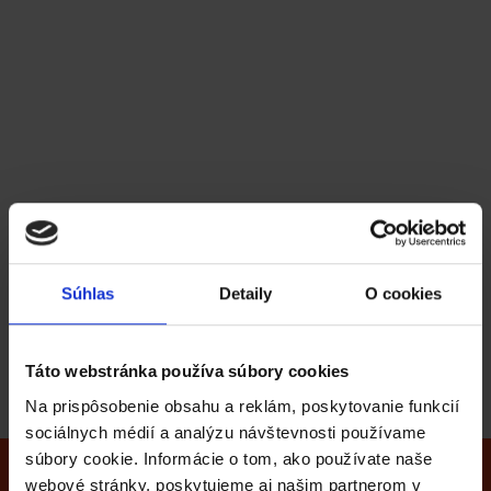
Zamestnanci
možnosť zamestnaneckého predaja – samostatný
zamestnanecký cenník
evidencia majetku
vydaného na zamestnanca
Servisy
možnosť nastaviť servisné stredisko pre región /
predajňu / značku
evidencia rýchlosti opravy
Komisní partneri
možnosť dodávateľskej aj odberateľskej komisie
Súhlas
Detaily
O cookies
samostatná evidencia komisie a doklady pre ohlášky
a vyúčtovanie
Táto webstránka používa súbory cookies
Na prispôsobenie obsahu a reklám, poskytovanie funkcií
sociálnych médií a analýzu návštevnosti používame
súbory cookie. Informácie o tom, ako používate naše
webové stránky, poskytujeme aj našim partnerom v