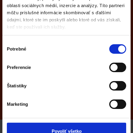
oblasti sociálnych médií, inzercie a analýzy. Títo partneri
môžu príslušné informácie skombinovať s ďalšími
Ďalšie funkcie
údajmi, ktoré ste im poskytli alebo ktoré od vás získali,
keď ste používali ich služby.
ekonomického
softvéru Katana
Výber
Potrebné
súhlasu
dové karty
Partneri
Preferencie
Štatistiky
Marketing
Všetky funkcie
Povoliť všetko