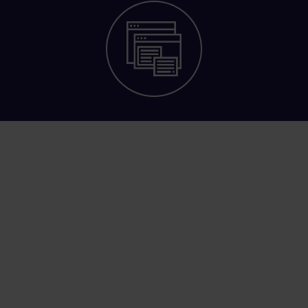
E-shop API
Vďaka flexibilite informačného systému
Katana je
možná integrácia na akýkoľvek
e-shop
, ktorý má rozhranie pre
komunikáciu.
Na systém Katana je
možné pripojiť aj niekoľko e-