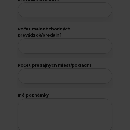
z
o
k
/
s
Počet maloobchodných
k
prevádzok/predajní
l
a
d
o
v
Počet predajných miest/pokladní
w
e
b
Iné poznámky