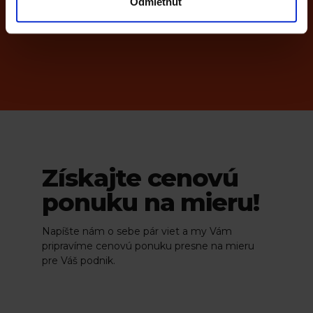
Odmietnuť
Všetky funkcie
Získajte cenovú
ponuku na mieru!
Napíšte nám o sebe pár viet a my Vám
pripravíme cenovú ponuku presne na mieru
pre Váš podnik.