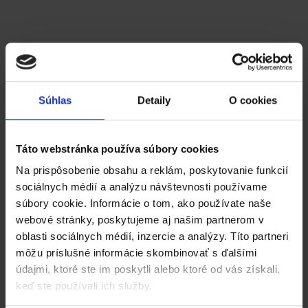
exportu do rôznych účtovných systémov
(Money, Pohoda, Omega, Proluč, IFOSOFT a
ďalšie). Nie ste tak viazaní na jeden softvér,
môžete použiť ten, ktorý Vášmu účtovníkovi
najviac vyhovuje.
Súhlas
Detaily
O cookies
Táto webstránka používa súbory cookies
Integrácia na iné
Na prispôsobenie obsahu a reklám, poskytovanie funkcií
systémy
sociálnych médií a analýzu návštevnosti používame
súbory cookie. Informácie o tom, ako používate naše
webové stránky, poskytujeme aj našim partnerom v
Katanu je možné integrovať s inými
oblasti sociálnych médií, inzercie a analýzy. Títo partneri
systémami. Máme
dlhoročné skúsenosti s
môžu príslušné informácie skombinovať s ďalšími
prepájaním na rôzne moduly SAP, CRM
údajmi, ktoré ste im poskytli alebo ktoré od vás získali,
systémy a množstvo ďalších
aplikácii a
keď ste používali ich služby.
systémov.