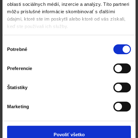
Workflow alebo
oblasti sociálnych médií, inzercie a analýzy. Títo partneri
môžu príslušné informácie skombinovať s ďalšími
zautomatizovaná práca
údajmi, ktoré ste im poskytli alebo ktoré od vás získali,
s dokladmi
keď ste používali ich služby.
. Erik Sabo
Výber
Potrebné
súhlasu
Pod pojmom Workflow sa v aplikácii Katana rozumie
automatizovaný proces po sebe nasledujúcich úkonov,
ktoré sa vykonajú po zápočte dokladu resp. po
Preferencie
ukončení nejakého procesu.
Štatistiky
Marketing
Čítať viac
Povoliť všetko