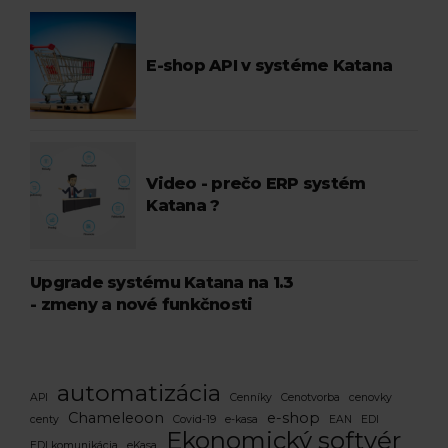
E-shop API v systéme Katana
Video - prečo ERP systém
Katana ?
Upgrade systému Katana na 1.3
- zmeny a nové funkčnosti
automatizácia
API
Cenníky
Cenotvorba
cenovky
Chameleoon
e-shop
centy
Covid-19
e-kasa
EAN
EDI
Ekonomický softvér
EDI komunikácia
eKasa