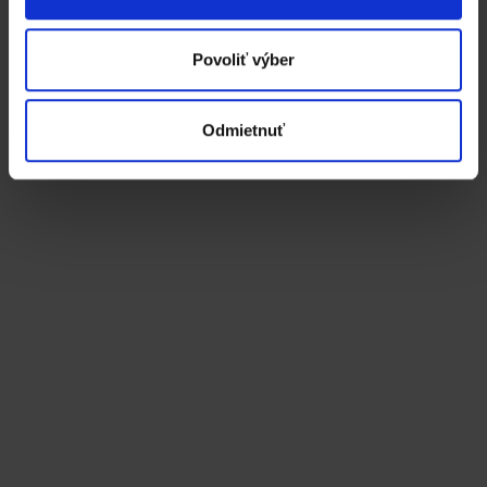
Povoliť výber
Odmietnuť
Financie
Mailbanking a
automatické párovanie
platieb
. Erik Sabo
Finančne nenáročný nástroj na zvýšenie efektivity