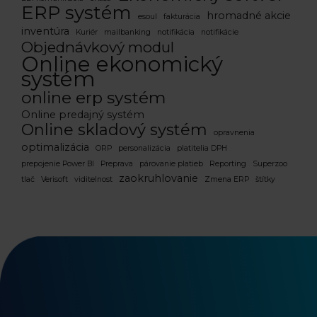
ERP systém
hromadné akcie
esoul
fakturácia
inventúra
Kuriér
mailbanking
notifikácia
notifikácie
Objednávkový modul
Online ekonomický
systém
online erp systém
Online predajný systém
Online skladový systém
opravnenia
optimalizácia
ORP
personalizácia
platitelia DPH
prepojenie Power BI
Preprava
párovanie platieb
Reporting
Superzoo
zaokruhlovanie
tlač
Verisoft
viditelnost
Zmena ERP
štítky