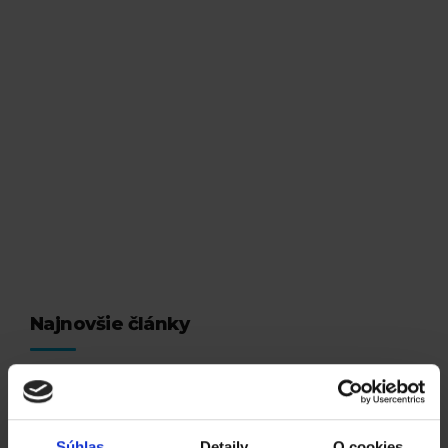
. Erik Sabo
V tomto článku sa budeme venovať tomu, ako môže
systém Katana a jeho prepojenie na Chameleoon
zrýchliť a zefektívniť proces objednania prepravy, znížiť
chybovosť a ušetriť čas na iné aktivity.
Čítať viac
Najnovšie články
E-shop API v systéme Katana
Súhlas
Detaily
O cookies