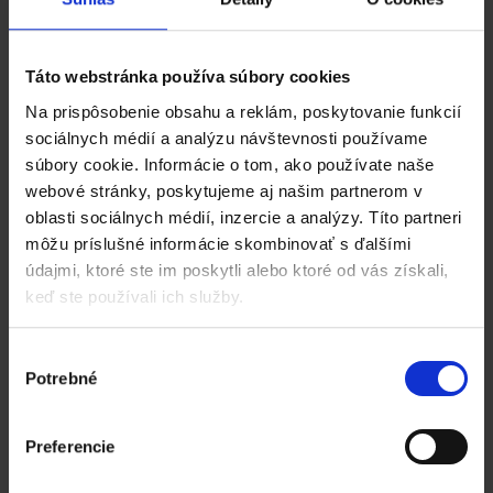
Táto webstránka používa súbory cookies
Na prispôsobenie obsahu a reklám, poskytovanie funkcií
Video - prečo ERP systém
Katana ?
sociálnych médií a analýzu návštevnosti používame
súbory cookie. Informácie o tom, ako používate naše
webové stránky, poskytujeme aj našim partnerom v
oblasti sociálnych médií, inzercie a analýzy. Títo partneri
Upgrade systému Katana na 1.3
môžu príslušné informácie skombinovať s ďalšími
- zmeny a nové funkčnosti
údajmi, ktoré ste im poskytli alebo ktoré od vás získali,
keď ste používali ich služby.
automatizácia
API
Cenníky
Cenotvorba
cenovky
Výber
Chameleoon
e-shop
centy
Covid-19
e-kasa
EAN
EDI
Potrebné
súhlasu
Ekonomický softvér
EDI komunikácia
eKasa
ERP systém
hromadné akcie
esoul
fakturácia
Preferencie
inventúra
Kuriér
mailbanking
notifikácia
notifikácie
Objednávkový modul