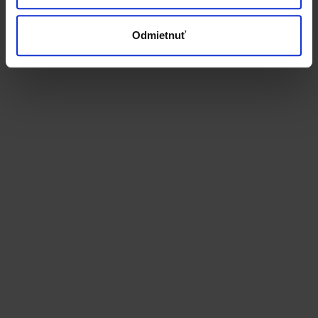
Čítať viac
Odmietnuť
Cenotvorba
Návody
Ceny a cenníky v
Katane