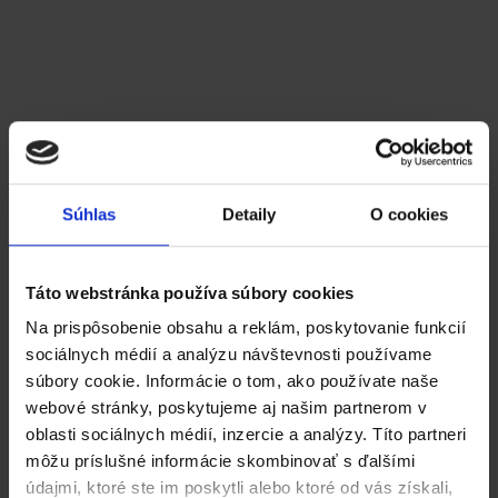
s dokladmi
. Erik Sabo
Pod pojmom Workflow sa v aplikácii Katana rozumie
automatizovaný proces po sebe nasledujúcich úkonov,
ktoré sa vykonajú po zápočte dokladu resp. po
ukončení nejakého procesu.
Súhlas
Detaily
O cookies
Táto webstránka používa súbory cookies
Čítať viac
Na prispôsobenie obsahu a reklám, poskytovanie funkcií
sociálnych médií a analýzu návštevnosti používame
súbory cookie. Informácie o tom, ako používate naše
webové stránky, poskytujeme aj našim partnerom v
oblasti sociálnych médií, inzercie a analýzy. Títo partneri
môžu príslušné informácie skombinovať s ďalšími
údajmi, ktoré ste im poskytli alebo ktoré od vás získali,