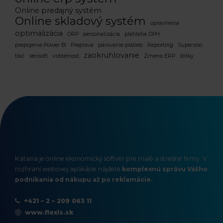
Online predajný systém
Online skladový systém
opravnenia
optimalizácia
ORP
personalizácia
platitelia DPH
prepojenie Power BI
Preprava
párovanie platieb
Reporting
Superzoo
zaokruhlovanie
tlač
Verisoft
viditelnost
Zmena ERP
štítky
Katana je online ekonomický softvér pre malé a stredné firmy. V
rozhraní webovej aplikácie nájdete
komplexnú správu Vášho
podnikania od nákupu až po reklamácie.
+421 – 2 – 209 063 11
www.flexis.sk