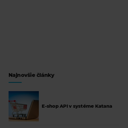
systém Katana rýchlo a bezbolestne. Stačí niekoľko
krokov a môžete začať využívať moderný a robustný
nástroj pre podporu Vášho podnikania.
Čítať viac
Najnovšie články
E-shop API v systéme Katana