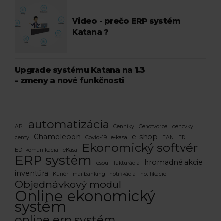
Video - prečo ERP systém
Katana ?
Upgrade systému Katana na 1.3
- zmeny a nové funkčnosti
automatizácia
API
Cenníky
Cenotvorba
cenovky
Chameleoon
e-shop
centy
Covid-19
e-kasa
EAN
EDI
Ekonomický softvér
EDI komunikácia
eKasa
ERP systém
hromadné akcie
esoul
fakturácia
inventúra
Kuriér
mailbanking
notifikácia
notifikácie
Objednávkový modul
Online ekonomický
systém
online erp systém