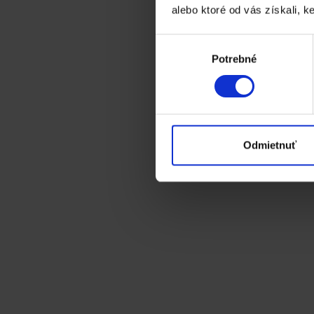
alebo ktoré od vás získali, ke
Výber
Potrebné
súhlasu
Odmietnuť
Financie
Novinky
Zaokrúhľovanie 