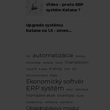
Video - prečo ERP
systém Katana ?
lity,
Upgrade systému
Katana na 1.3 - zmeny
a nové funkčnosti
g
automatizácia
API
Cenníky
Chameleoon
Cenotvorba
cenovky
centy
e-shop
Covid-19
e-kasa
EAN
EDI
EDI komunikácia
eKasa
Ekonomický softvér
ERP systém
esoul
fakturácia
hromadné akcie
inventúra
Kuriér
mailbanking
notifikácia
notifikácie
Objednávkový modul