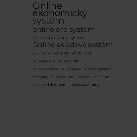
Online
ekonomický
systém
online erp systém
Online predajný systém
Online skladový systém
optimalizácia
opravnenia
ORP
personalizácia
platitelia DPH
prepojenie Power BI
Preprava
párovanie platieb
Reporting
Superzoo
tlač
Verisoft
viditelnost
zaokruhlovanie
Zmena ERP
štítky